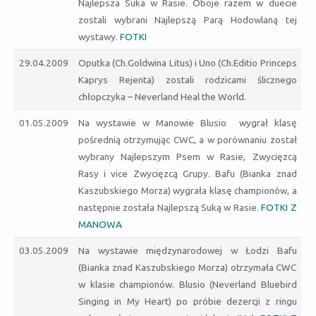
Najlepsza Suka w Rasie. Oboje razem w duecie
zostali wybrani Najlepszą Parą Hodowlaną tej
wystawy.
FOTKI
29.04.2009
Oputka (Ch.Goldwina Litus) i Uno (Ch.Editio Princeps
Kaprys Rejenta) zostali rodzicami ślicznego
chłopczyka – Neverland Heal the World.
01.05.2009
Na wystawie w Manowie Blusio wygrał klasę
pośrednią otrzymując CWC, a w porównaniu został
wybrany Najlepszym Psem w Rasie,
Zwycięzcą
Rasy i vice Zwycięzcą Grupy
. Bafu (Bianka znad
Kaszubskiego Morza) wygrała klasę championów, a
następnie została Najlepszą Suką w Rasie.
FOTKI Z
MANOWA
03.05.2009
Na wystawie międzynarodowej w Łodzi Bafu
(Bianka znad Kaszubskiego Morza) otrzymała CWC
w klasie championów. Blusio (Neverland Bluebird
Singing in My Heart) po próbie dezercji z ringu