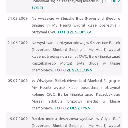
uplasował się na zaszczytnej lokacie IV:-)
FOTKI Z
ŁODZI
31.05.2009
Na wystawie w Słupsku Bluś (Neverland Bluebird
Singing in My Heart) wygrał klasę pośrednią i
otrzymał CWC.
FOTKI ZE SŁUPSKA
21.06.2009
Na wystawie międzynarodowej w Szczecinie Blutek
(Neverland Bluebird Singing in My Heart) wygrał
klasę pośrednią i otrzymał CWC. Bafu (Bianka znad
Kaszubskiego Morza) była druga w klasie
championów.
FOTKI ZE SZCZECINA
05.07.2009
W Olsztynie Blutek (Neverland Bluebird Singing in
My Heart) wygrał klasę pośrednią i otrzymał
kolejne CWC. Bafku (Bianka znad Kaszubskiego
Morza) zdobyła brązowy medal w klasie
championów.
FOTKI Z OLSZTYNA
19.07.2009
Bardzo mokra deszczowa wystawa w Gdyni: Bluś
(Neverland Bluebird Singing in My Heart) wygrał