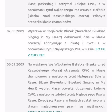
klasę pośrednią i otrzymał kolejne CWC, a w
porównaniu tytuł Najlepszego Psa w Rasie. Bafetka
(Bianka znad Kaszubskiego Morza) zdobyła
sreberko klasie championów.
02.08.2009
Wystawa w Chojnicach: Blutek (Neverland Bluebird
Singing in My Heart) debiutował dziś w klasie
otwartej zdobywając 1 lokatę i CWC, a w
porównaniu tytuł Najlepszego Psa w Rasie.
FOTKI
Z CHOJNIC
06.09.2009
Na wystawie we Włocławku Bafetka (Bianka znad
Kaszubskiego Morza) otrzymała CWC w klasie
championów, a następnie tytuł Najlepszej Suki w
Rasie. Blusio (Neverland Bluebird Singing in My
Heart) wygrał klasę otwartą otrzymując kolejne
CWC, a następnie zdobył tytuły Najlepszego Psa w
Rasie,
Zwycięzcy Rasy
a w finałach został wybrany
drugim najładniejszym psem ras myśliwskich.