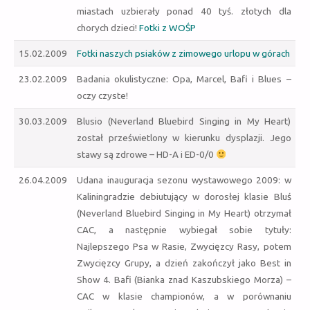
miastach uzbierały ponad 40 tyś. złotych dla
chorych dzieci!
Fotki z WOŚP
15.02.2009
Fotki naszych psiaków z zimowego urlopu w górach
23.02.2009
Badania okulistyczne: Opa, Marcel, Bafi i Blues –
oczy czyste!
30.03.2009
Blusio (Neverland Bluebird Singing in My Heart)
został prześwietlony w kierunku dysplazji. Jego
stawy są zdrowe – HD-A i ED-0/0
26.04.2009
Udana inauguracja sezonu wystawowego 2009: w
Kaliningradzie debiutujący w dorosłej klasie Bluś
(Neverland Bluebird Singing in My Heart) otrzymał
CAC, a następnie wybiegał sobie tytuły:
Najlepszego Psa w Rasie,
Zwycięzcy Rasy
, potem
Zwycięzcy Grupy
, a dzień zakończył jako
Best in
Show 4
. Bafi (Bianka znad Kaszubskiego Morza) –
CAC w klasie championów, a w porównaniu