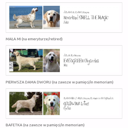
MAŁA MI (na emeryturze/
retired
)
PIERWSZA DAMA DWORU (na zawsze w pamięci/in memoriam)
BAFETKA (na zawsze w pamięci/in memoriam)