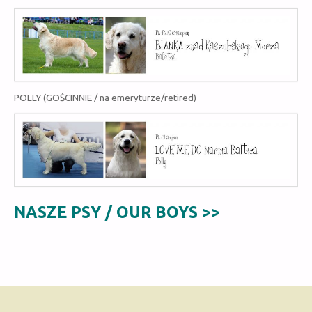
POLLY (GOŚCINNIE / na emeryturze/
retired
)
NASZE PSY / OUR BOYS >>