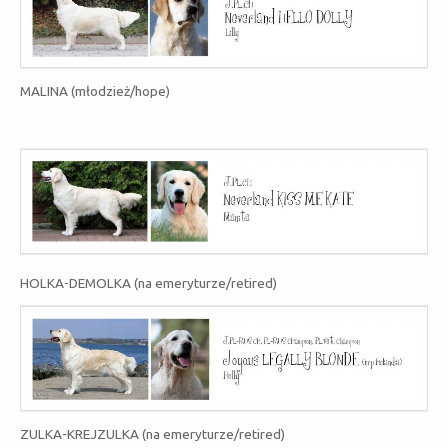
MALINA (młodzież/hope)
HOLKA-DEMOLKA (na emeryturze/
retired
)
ZULKA-KREJZULKA (na emeryturze/
retired
)